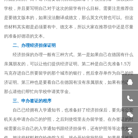
学校，并且要写明自己对于这次的留学有什么目标。需要注意推荐信
是要德文版本的，如果没法翻译成德文，那么英文代替也可以。但这
些材料其实都是必须要有中、德文本，所以大家在推荐信中还是尽量
的准备好德语的文本。
二、办理经济担保证明
经济担保的办理一般有三种方式。第一是如果自己在德国有什么
亲属朋友的，可以让他们提供经济证明。第二种是自己先准备1.5万
马克存进自己所要留学的那个城市的银行，然后拿存单作为自己的经
济证明。第三种也是要看自己在德国有没有亲属朋友，如果有的话，
那么请他们帮忙向学校申请奖学金。
三、申办签证的程序
自己已经拥有入学通知书，也准备好了经济担保后，要先向公安
机关去申请办自己的护照，之后到使馆里去办留学签。在办签证的时
候需要出示自己的入学通知书跟经济担保书，还有护照等等这些文
件。把这些材料都交给使馆之后，就会开始审批阶段。如果最后被批