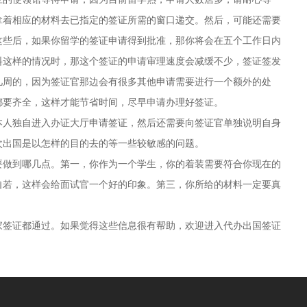
拿着相应的材料去已指定的签证所需的窗口递交。然后，可能还需要
这些后，如果你留学的签证申请得到批准，那你将会在五个工作日内
料这样的情况时，那这个签证的申请审理速度会减缓不少，签证签发
几周的，因为签证官那边会有很多其他申请需要进行一个额外的处
都要齐全，这样才能节省时间，尽早申请办理好签证。
人独自进入办证大厅申请签证，然后还需要向签证官单独说明自身
次出国是以怎样的目的去的等一些较敏感的问题。
做到哪几点。第一，你作为一个学生，你的着装需要符合你现在的
自若，这样会给面试官一个好的印象。第三，你所给的材料一定要真
签证都通过。如果觉得这些信息很有帮助，欢迎进入代办出国签证