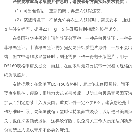
若被要求重新采集照片信息时，请按领馆方面实际要求提供：
（1）可出领馆后，重新拍照，再进入领馆递交。
（2）某些情境下，不被允许再次进入领馆时，需按要求，通过
文件补交程序，提供221（g）文件及照片到相应的银行递交。
在美国驻华使领馆申请的签证分两种，一种是移民签证，一种是
非移民签证。申请移民签证需要提交两张纸质照片原件，一般不会出
错。但在申请非移民签证时，则还需要上传一份电子版照片，用于
DS160表格申请及提交，而且，在面谈时最好要携带一张相同规格的
纸质版照片。
友情提示：在您填写DS-160表格时，请上传未修图照片。请不
要改变肤色，瘦脸，眼睛放大或者带美瞳，以防止移民局官员因无法
辨认而判定您禁止入境美国。重要证件一定不要P图，建议您还是上
传标准证件照，去美国使馆面签时保持素颜或淡妆，以后进出美国海
关，也保持素颜或淡妆，这样较保险，以免海关工作人员无法判断身
份而禁止入境或带来不必要的麻烦。