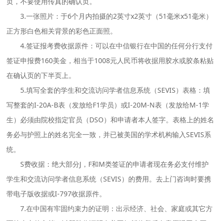
页，不要使用传真的确认页。
3.一张照片：于6个月内拍摄的2英寸x2英寸（51毫米x51毫米）
正方形白色相关背景的彩色正面照。
4.签证报考费收据原件：可以在中信银行在中国的任何分行支付
签证申报费160美金，相当于1008元人民币将收据用胶水或胶条粘贴
在确认页的下半页上。
5.填写全套的学生和交流访问学者信息系统（SEVIS）表格：填
写整套的I-20A-B表（发放给F1学员）或I-20M-N表（发放给M-1学
生）必须由院校指定官员（DSO）和申请者本人签字。表格上的姓名
务必与护照上的姓名完全一致，并已被美国的学术机构输入SEVIS系
统。
S费收据：绝大部分J，F和M类签证的申请者现在务必支付维护
学生和交流访问学者信息系统（SEVIS）的费用。去上门咨询时要携
带电子版收据或I-797收据原件。
7.在中国有牢固约束力的证明：出示经济、社会、家庭或其它方