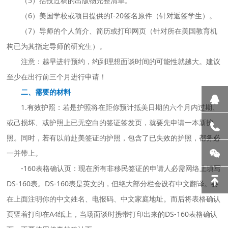
（5）括投过稿的出版物完整清单。
（6）美国学校或项目提供的I-20签名原件（针对返签学生）。
（7）导师的个人简介、简历或打印网页（针对所在美国教育机
构已为其指定导师的研究生）。
注意：越早进行预约，约到理想面谈时间的可能性就越大。建议
至少在出行前三个月进行申请！
二、需要的材料
1.有效护照：若是护照将在距你预计抵美日期的六个月内过期、
或己损坏、或护照上已无空白的签证签发页，就要先申请一本新护
照。同时，若有以前赴美签证的护照，包含了已失效的护照，都务必
一并带上。
-160表格确认页：现在所有非移民签证的申请人必需网络上填写
DS-160表。DS-160表是英文的，但绝大部分栏会设有中文翻译。要
在上面注明你的中文姓名、电报码、中文家庭地址。而后将表格确认
页竖着打印在A4纸上，当场面谈时携带打印出来的DS-160表格确认