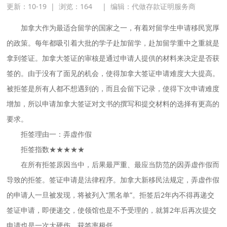
更新：10-19
|
浏览：
164
|
编辑：代做存款证明服务商
加拿大作为最适合留学的国家之一，有着对留学生申请移民宽厚
的政策。每年都吸引着大批的学子赴加留学，赴加留学重中之重就是
拿到签证。加拿大签证的审核是通过申请人提供的材料来决定是否获
签的。由于没有了面见的机会，使得加拿大签证申请难度大大提高。
被拒签是所有人都不想遇到的，而且会留下记录，使得下次申请难度
增加，所以申请加拿大签证对文书的撰写和提交材料的选择有更高的
要求。
拒签理由一：弄虚作假
拒签指数★★★★★
在所有拒签原因当中，后果最严重、最应当防范的因弄虚作假而
导致的拒签。签证申请是法律程序。加拿大新移民法规定，弄虚作假
的申请人一旦被发现，将被列入“黑名单”。拒签后2年内不得再递交
签证申请，即便递交，使领馆也是不予受理的，就算2年后再次提交
申请也是一次大硬伤，获签率极低。