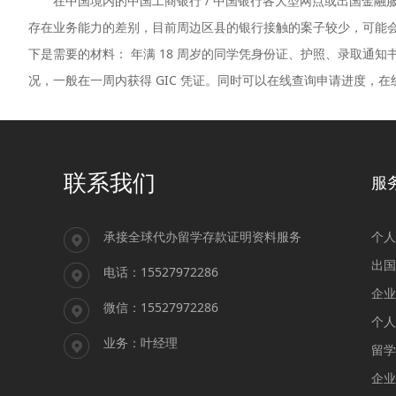
在中国境内的中国工商银行 / 中国银行各大型网点或出国金融服务中
存在业务能力的差别，目前周边区县的银行接触的案子较少，可能
下是需要的材料： 年满 18 周岁的同学凭身份证、护照、录取通
况，一般在一周内获得 GIC 凭证。同时可以在线查询申请进度，
联系我们
服
承接全球代办留学存款证明资料服务
个人
出国
电话：15527972286
企业
微信：15527972286
个人
业务：叶经理
留学
企业