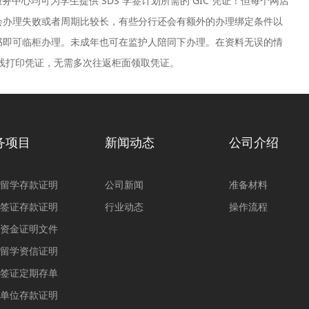
心均可为学生提供 SDS 学签计划所需的 GIC 凭证！但每个网店
会办理失败或者周期比较长，有些分行还会有额外的办理绑定条件以
知书即可临柜办理。未成年也可在监护人陪同下办理。在资料无误的情
在线打印凭证，无需多次往返柜面领取凭证。
务项目
新闻动态
公司介绍
留学存款证明
公司新闻
准备材料
签证存款证明
行业动态
操作流程
资金证明文件
留学资信证明
签证定期存单
单位存款证明