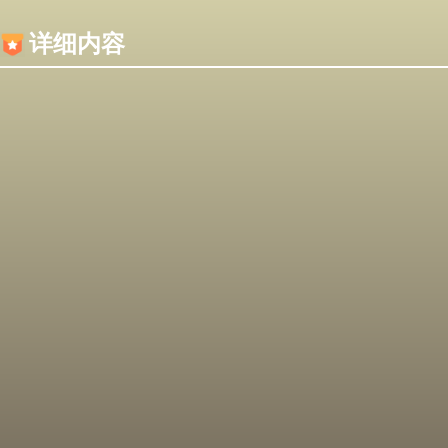
内容加载失败，可能是你的浏览器屏蔽了JS脚本！
详细内容