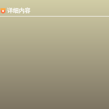
内容加载失败，可能是你的浏览器屏蔽了JS脚本！
详细内容