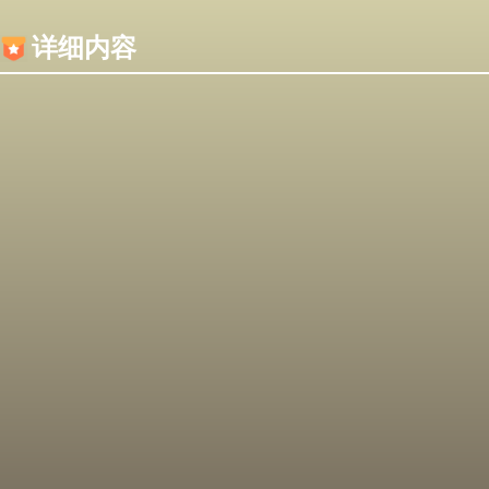
内容加载失败，可能是你的浏览器屏蔽了JS脚本！
详细内容