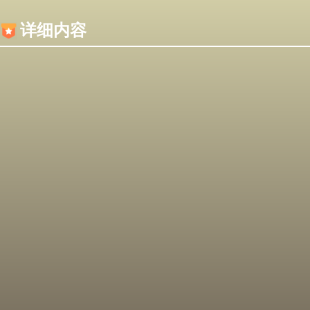
内容加载失败，可能是你的浏览器屏蔽了JS脚本！
详细内容