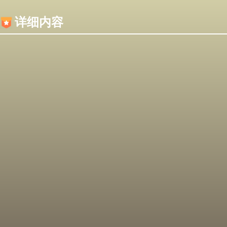
内容加载失败，可能是你的浏览器屏蔽了JS脚本！
详细内容