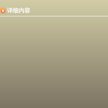
内容加载失败，可能是你的浏览器屏蔽了JS脚本！
详细内容