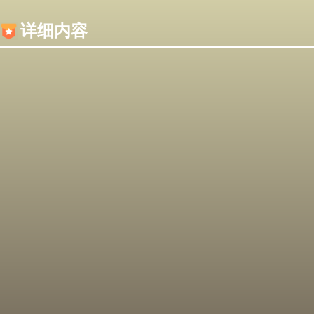
内容加载失败，可能是你的浏览器屏蔽了JS脚本！
详细内容