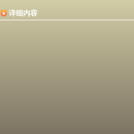
内容加载失败，可能是你的浏览器屏蔽了JS脚本！
详细内容