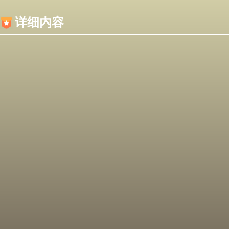
内容加载失败，可能是你的浏览器屏蔽了JS脚本！
详细内容