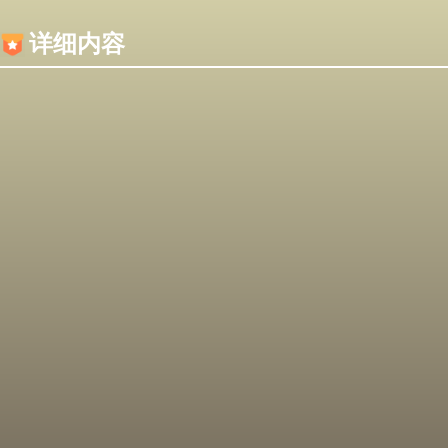
内容加载失败，可能是你的浏览器屏蔽了JS脚本！
详细内容