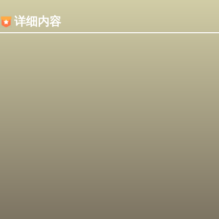
内容加载失败，可能是你的浏览器屏蔽了JS脚本！
详细内容