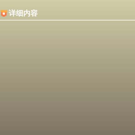
内容加载失败，可能是你的浏览器屏蔽了JS脚本！
详细内容