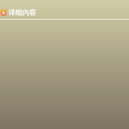
内容加载失败，可能是你的浏览器屏蔽了JS脚本！
详细内容