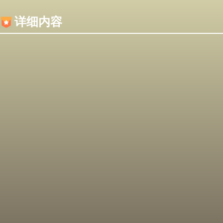
内容加载失败，可能是你的浏览器屏蔽了JS脚本！
详细内容