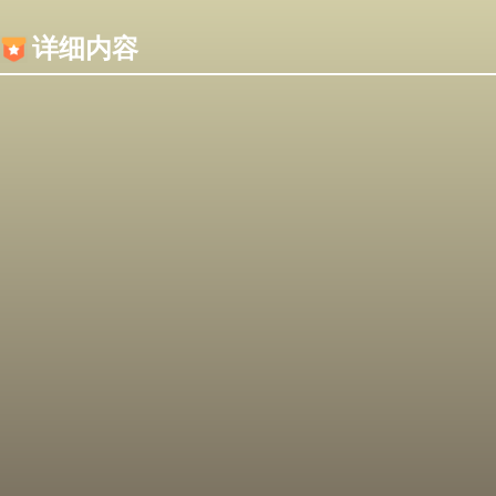
内容加载失败，可能是你的浏览器屏蔽了JS脚本！
详细内容