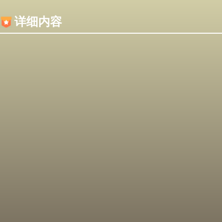
内容加载失败，可能是你的浏览器屏蔽了JS脚本！
详细内容