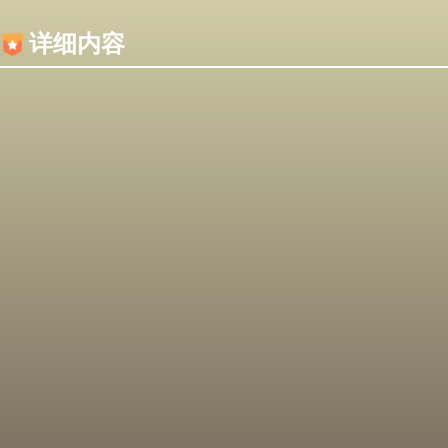
内容加载失败，可能是你的浏览器屏蔽了JS脚本！
详细内容