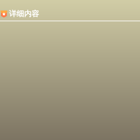
内容加载失败，可能是你的浏览器屏蔽了JS脚本！
详细内容