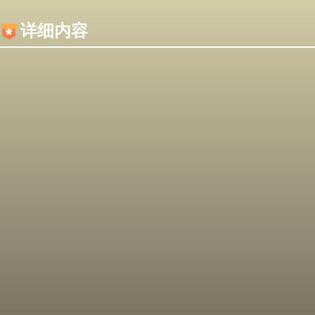
内容加载失败，可能是你的浏览器屏蔽了JS脚本！
详细内容