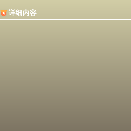
内容加载失败，可能是你的浏览器屏蔽了JS脚本！
详细内容