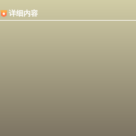
内容加载失败，可能是你的浏览器屏蔽了JS脚本！
详细内容