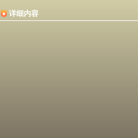
内容加载失败，可能是你的浏览器屏蔽了JS脚本！
详细内容