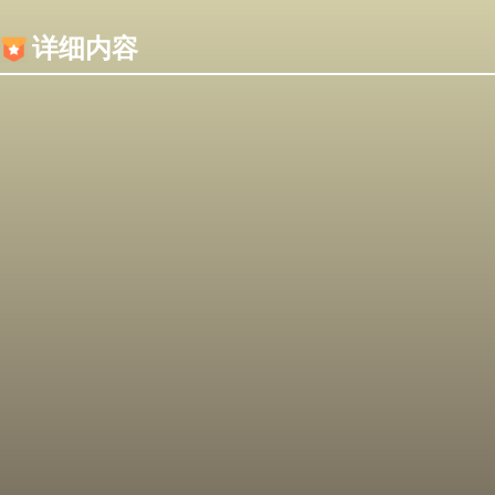
内容加载失败，可能是你的浏览器屏蔽了JS脚本！
详细内容