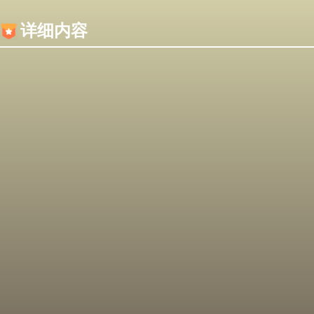
内容加载失败，可能是你的浏览器屏蔽了JS脚本！
详细内容