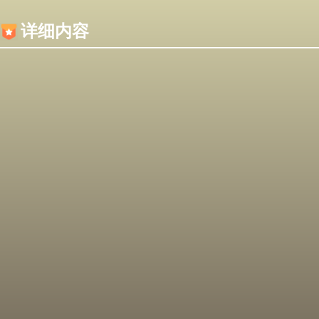
内容加载失败，可能是你的浏览器屏蔽了JS脚本！
详细内容