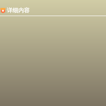
内容加载失败，可能是你的浏览器屏蔽了JS脚本！
详细内容