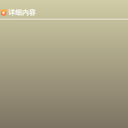
内容加载失败，可能是你的浏览器屏蔽了JS脚本！
详细内容