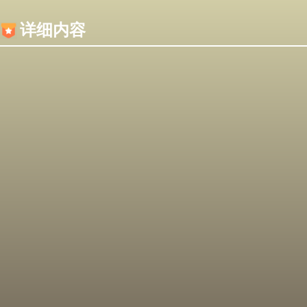
内容加载失败，可能是你的浏览器屏蔽了JS脚本！
详细内容