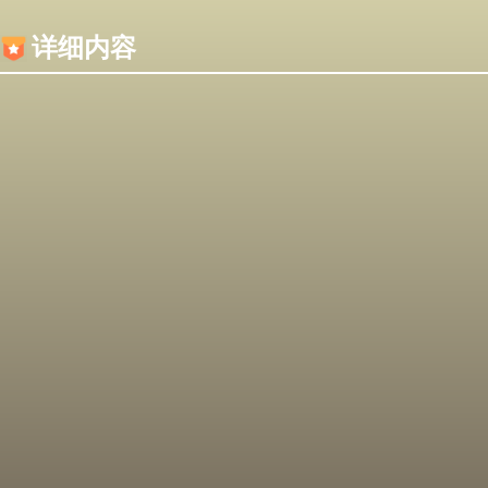
内容加载失败，可能是你的浏览器屏蔽了JS脚本！
详细内容