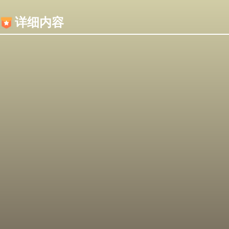
内容加载失败，可能是你的浏览器屏蔽了JS脚本！
详细内容