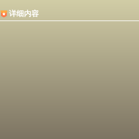
内容加载失败，可能是你的浏览器屏蔽了JS脚本！
详细内容