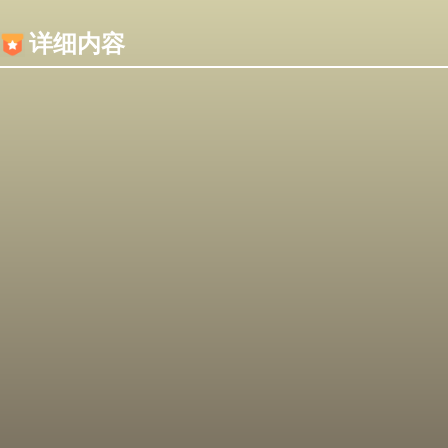
内容加载失败，可能是你的浏览器屏蔽了JS脚本！
详细内容