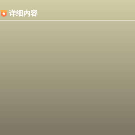
内容加载失败，可能是你的浏览器屏蔽了JS脚本！
详细内容