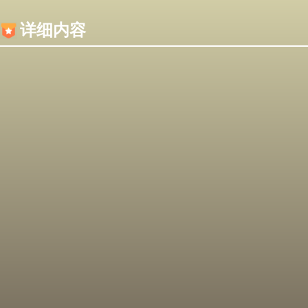
内容加载失败，可能是你的浏览器屏蔽了JS脚本！
详细内容