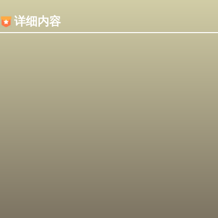
内容加载失败，可能是你的浏览器屏蔽了JS脚本！
详细内容