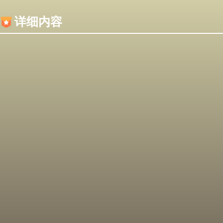
内容加载失败，可能是你的浏览器屏蔽了JS脚本！
详细内容