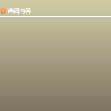
内容加载失败，可能是你的浏览器屏蔽了JS脚本！
详细内容