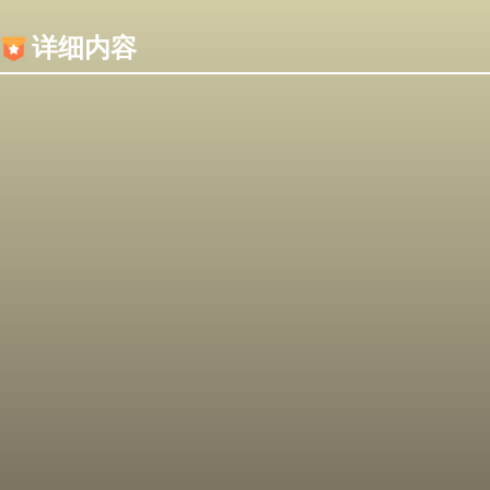
内容加载失败，可能是你的浏览器屏蔽了JS脚本！
详细内容