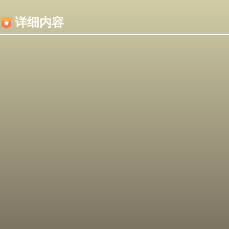
内容加载失败，可能是你的浏览器屏蔽了JS脚本！
详细内容