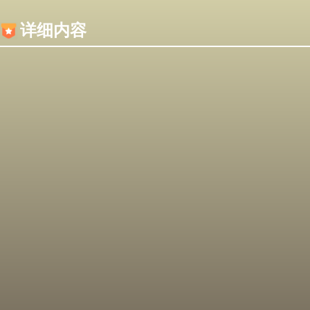
内容加载失败，可能是你的浏览器屏蔽了JS脚本！
详细内容