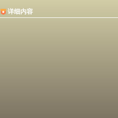
内容加载失败，可能是你的浏览器屏蔽了JS脚本！
详细内容