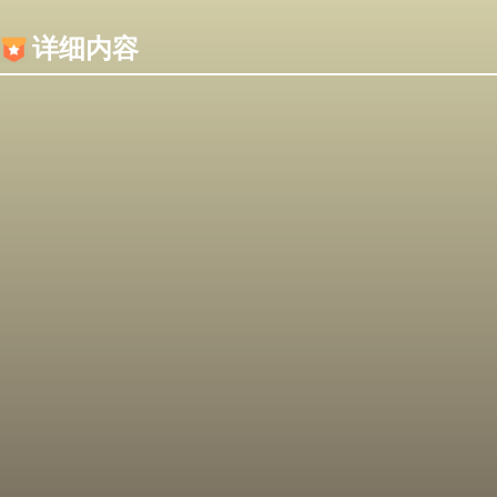
内容加载失败，可能是你的浏览器屏蔽了JS脚本！
详细内容